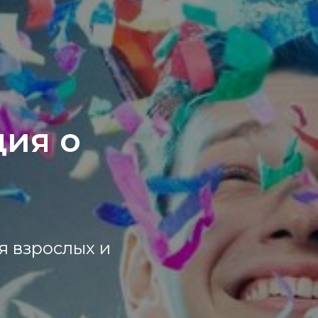
ия о
я взрослых и